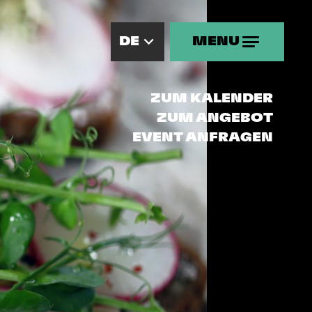
DE
MENU
MENU
Übersicht
ZUM KALENDER
ZUM ANGEBOT
Promotion
EVENT ANFRAGEN
Gut zu wissen
Partnerschaften
Kontakt