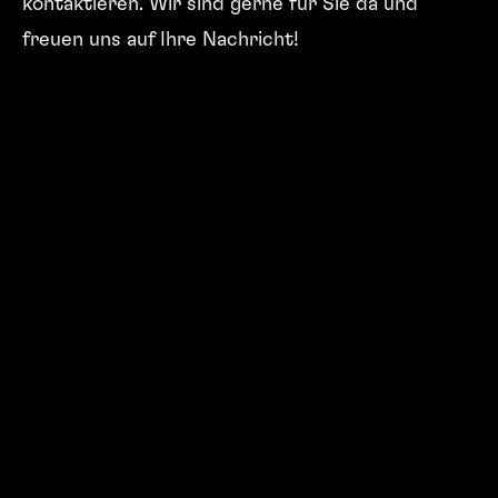
kontaktieren. Wir sind gerne für Sie da und
freuen uns auf Ihre Nachricht!
PHYSISCH
Adresse
BERNEXPO AG
Mingerstrasse 6
Postfach
CH-3000 Bern 22