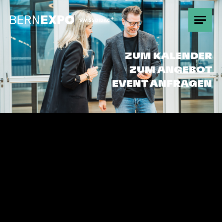
Übersicht
ZUM KALENDER
ZUM ANGEBOT
Promotion
EVENT ANFRAGEN
Gut zu wissen
Partnerschaften
Kontakt