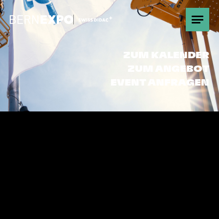
Übersicht
ZUM KALENDER
ZUM ANGEBOT
Promotion
EVENT ANFRAGEN
Gut zu wissen
Partnerschaften
Kontakt