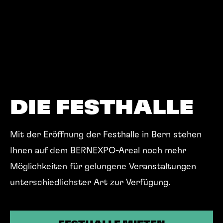
DIE FESTHALLE
Mit der Eröffnung der Festhalle in Bern stehen
Ihnen auf dem BERNEXPO-Areal noch mehr
Möglichkeiten für gelungene Veranstaltungen
unterschiedlichster Art zur Verfügung.