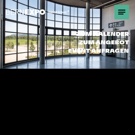
Übersicht
ZUM KALENDER
ZUM ANGEBOT
Promotion
EVENT ANFRAGEN
Gut zu wissen
Partnerschaften
Kontakt