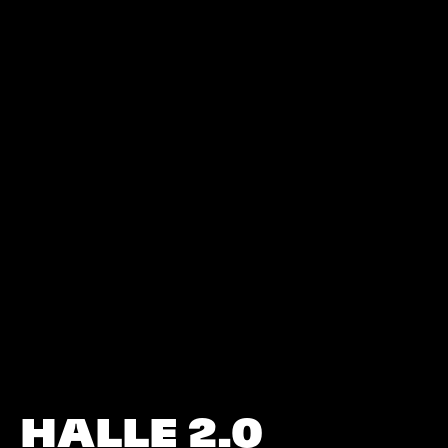
HALLE 2.0