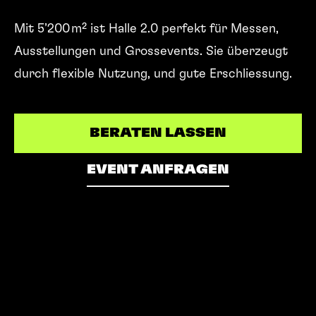
Mit 5’200 m² ist Halle 2.0 perfekt für Messen,
Ausstellungen und Grossevents. Sie überzeugt
durch flexible Nutzung, und gute Erschliessung.
BERATEN LASSEN
BERATEN LASSEN
EVENT ANFRAGEN
EVENT ANFRAGEN
5’200
m2