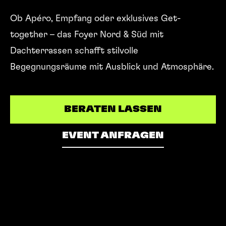
Ob Apéro, Empfang oder exklusives Get-
together – das Foyer Nord & Süd mit
Dachterrassen schafft stilvolle
Begegnungsräume mit Ausblick und Atmosphäre.
BERATEN LASSEN
BERATEN LASSEN
EVENT ANFRAGEN
EVENT ANFRAGEN