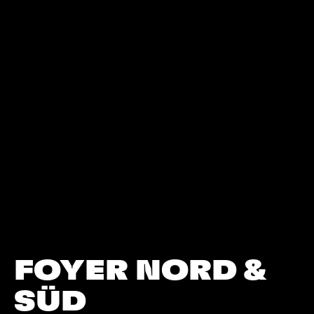
FOYER NORD &
SÜD