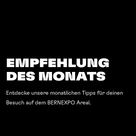
EMPFEHLUNG
DES MONATS
Entdecke unsere monatlichen Tipps für deinen
Besuch auf dem BERNEXPO Areal.