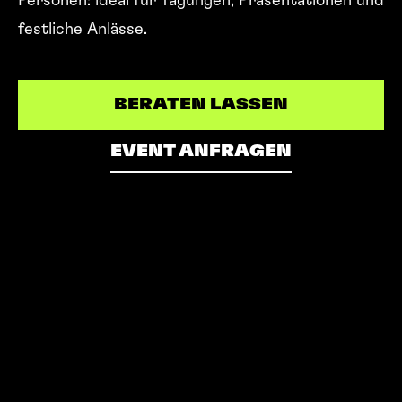
Personen: ideal für Tagungen, Präsentationen und
festliche Anlässe.
BERATEN LASSEN
BERATEN LASSEN
EVENT ANFRAGEN
EVENT ANFRAGEN
337
m2
Gesamtfläche