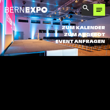
AREAL ERLEBEN
ZUM KALENDER
ZUM ANGEBOT
EVENT ANFRAGEN
ANGEBOT ENTDECKEN
BERNEXPO
KENNENLERNEN
GEMEINSAM
WEITERDENKEN
BERNEXPO SHOP