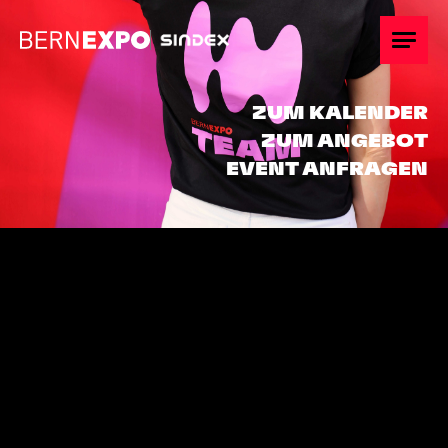
Übersicht
ZUM KALENDER
ZUM ANGEBOT
Teilnehmen
EVENT ANFRAGEN
Standplanung
Promotion
Keyfacts
Hospitality