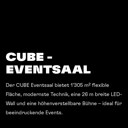
CUBE -
EVENTSAAL
Der CUBE Eventsaal bietet 1’305 m² flexible
Fläche, modernste Technik, eine 26 m breite LED-
Wall und eine höhenverstellbare Bühne – ideal für
beeindruckende Events.