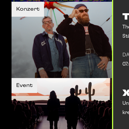
TICKETS KAUFEN
Konzert
MEHR INFOS
MEHR INFOS
Th
St
Sh
D
07
MEHR INFOS
Event
MEHR INFOS
Un
kr
gr