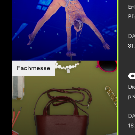
Er
Pf
Café des
Artistes
D
31
TICKETS KAUFEN
TICKETS KAUFEN
Fachmesse
MEHR INFOS
MEHR INFOS
Di
pr
D
16
TICKETS KAUFEN