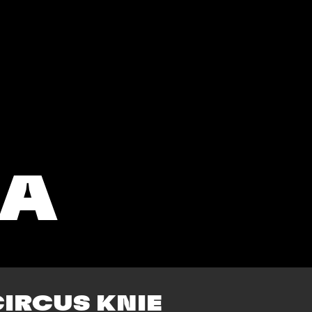
DA
EBOT
BERNEXPO
ECKEN
KENNENLERNEN
CIRCUS KNIE