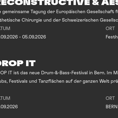
RECONSTRUCTIVE & AE
e gemeinsame Tagung der Europäischen Gesellschaft fü
thetische Chirurgie und der Schweizerischen Gesellsch
thetische Chirurgie.
ATUM
ORT
.09.2026 - 05.09.2026
Festh
ROP IT
OP IT ist das neue Drum-&-Bass-Festival in Bern. Im Mi
ubs, Festivals und Tanzflächen auf der ganzen Welt präg
mpromisslos.
ATUM
ORT
.09.2026
BERN