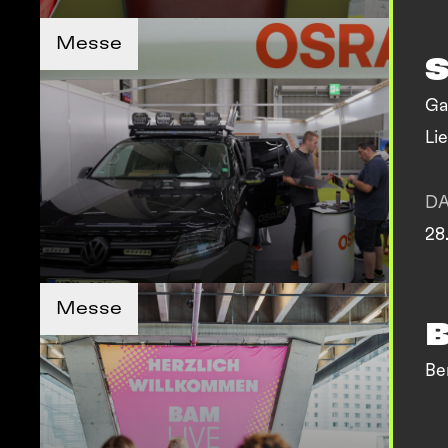
TICKETS KAUFEN
Messe
MEHR INFOS
MEHR INFOS
Ga
Li
Af
D
28
TICKETS KAUFEN
TICKETS KAUFEN
Messe
MEHR INFOS
MEHR INFOS