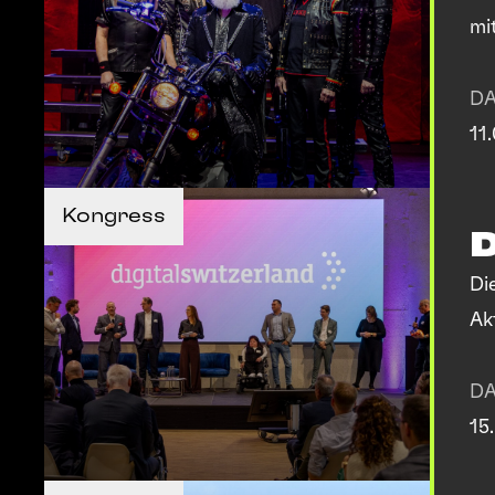
mi
D
11
MEHR INFOS
Kongress
MEHR INFOS
Di
Ak
D
15
TICKETS KAUFEN
TICKETS KAUFEN