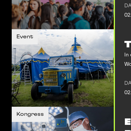
D
02
MEHR INFOS
Event
MEHR INFOS
In
Wo
D
02
MEHR INFOS
Kongress
MEHR INFOS