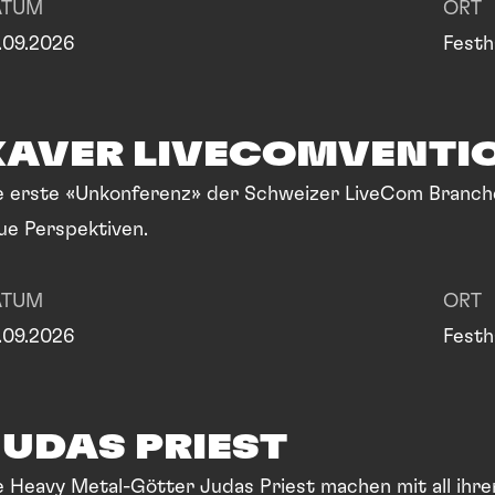
ATUM
ORT
.09.2026
Festh
XAVER LIVECOMVENTI
e erste «Unkonferenz» der Schweizer LiveCom Branche.
ue Perspektiven.
ATUM
ORT
.09.2026
Festh
JUDAS PRIEST
e Heavy Metal-Götter Judas Priest machen mit all ihren