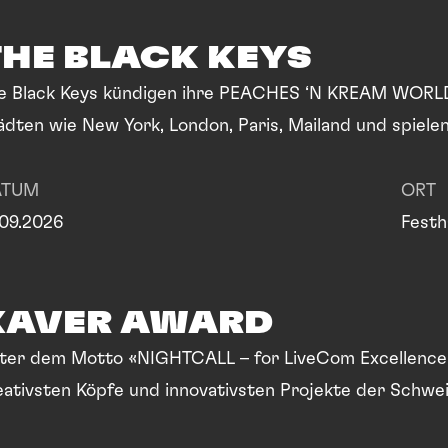
THE BLACK KEYS
e Black Keys kündigen ihre PEACHES ‘N KREAM WORLD
ädten wie New York, London, Paris, Mailand und spielen
ow in der Schweiz! Erwartetes Personenaufkommen: 
ATUM
ORT
.09.2026
Festh
XAVER AWARD
ter dem Motto «NIGHTCALL – for LiveCom Excellence
eativsten Köpfe und innovativsten Projekte der Schwe
osse Bühne.