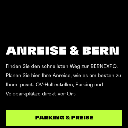
ANREISE & BERN
Finden Sie den schnellsten Weg zur BERNEXPO.
Planen Sie hier Ihre Anreise, wie es am besten zu
Ihnen passt. ÖV-Haltestellen, Parking und
Veloparkplätze direkt vor Ort.
PARKING & PREISE
PARKING & PREISE