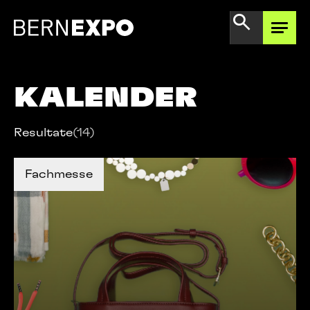
AREAL ERLEBEN
KALENDER
ANGEBOT ENTDECKEN
Resultate
(14)
TICKETS KAUFEN
TICKETS KAUFEN
Fachmesse
MEHR INFOS
BERNEXPO
KENNENLERNEN
MEHR INFOS
GEMEINSAM
WEITERDENKEN
BERNEXPO SHOP