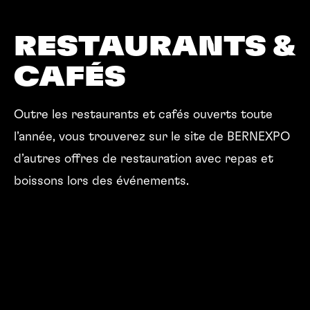
RESTAURANTS &
CAFÉS
Outre les restaurants et cafés ouverts toute
l’année, vous trouverez sur le site de BERNEXPO
d’autres offres de restauration avec repas et
boissons lors des événements.
01
02
03